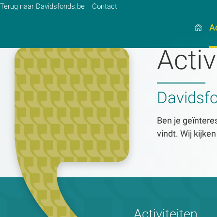
Terug naar Davidsfonds.be
Contact
Ac
Activ
Zoek:
Davidsf
Zoeken
Ben je geïnteres
vindt. Wij kijke
Activiteiten