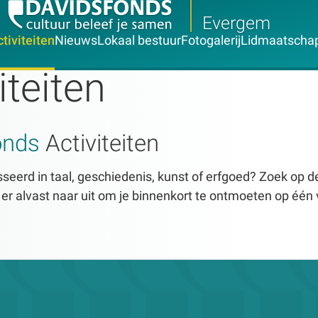
Evergem
tiviteiten
Nieuws
Lokaal bestuur
Fotogalerij
Lidmaatscha
iteiten
onds
Activiteiten
seerd in taal, geschiedenis, kunst of erfgoed? Zoek op dez
n er alvast naar uit om je binnenkort te ontmoeten op één 