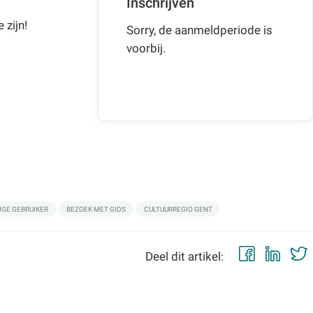
Inschrijven
 zijn!
Sorry, de aanmeldperiode is
voorbij.
IGE GEBRUIKER
BEZOEK MET GIDS
CULTUURREGIO GENT
Faceb
Lin
Deel dit artikel: