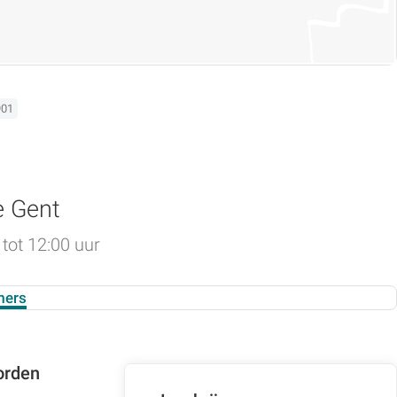
901
e Gent
tot 12:00 uur
mers
orden