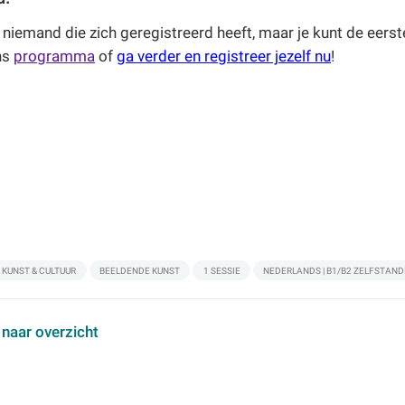
 niemand die zich geregistreerd heeft, maar je kunt de eerste
ns
programma
of
ga verder en registreer jezelf nu
!
KUNST & CULTUUR
BEELDENDE KUNST
1 SESSIE
NEDERLANDS | B1/B2 ZELFSTAND
 naar overzicht