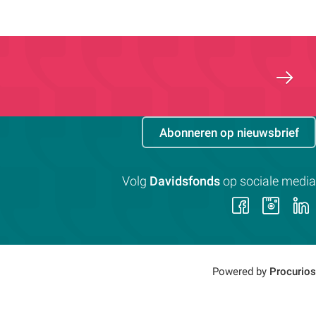
Abonneren op nieuwsbrief
Volg
Davidsfonds
op sociale media
Volg
Vol
ons
on
op
op
Faceb
Ins
Powered by
Procurios