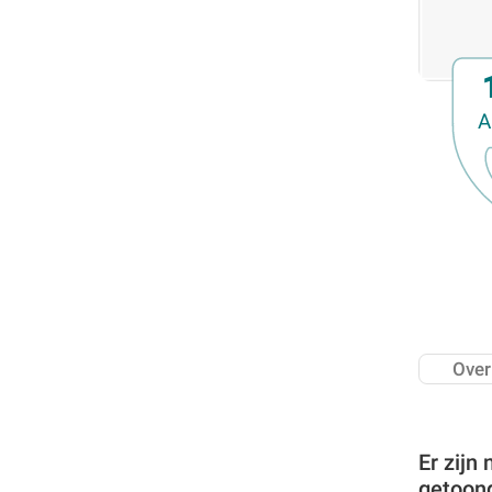
Familiedag
Fietstocht
Lezing
Meerdaagse uitstap
A
Ontmoeting met receptie
Voorstelling (theater, literatuur, film,...)
Wandeling
Wandeling met gids
Webinar
Weekendcursus
Workshop
Zomercursus
Over
Er zijn
getoon