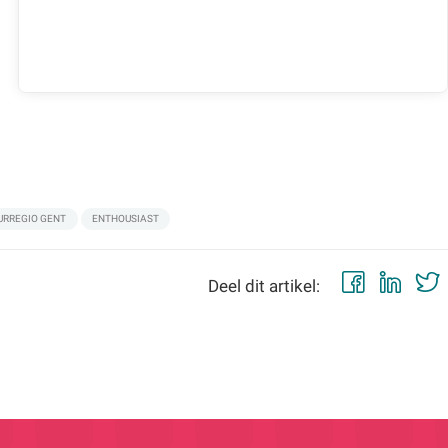
URREGIO GENT
ENTHOUSIAST
Faceb
Lin
Deel dit artikel: