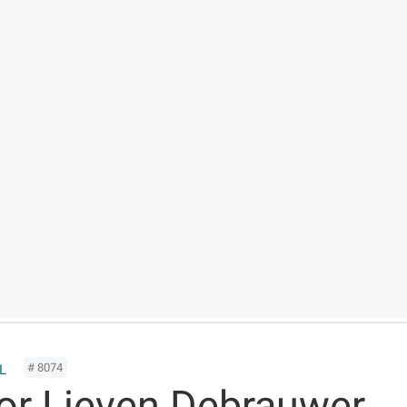
# 8074
L
or Lieven Debrauwer