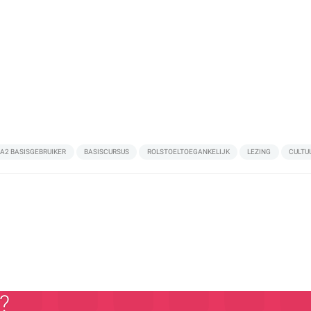
/A2 BASISGEBRUIKER
BASISCURSUS
ROLSTOELTOEGANKELIJK
LEZING
CULTU
?