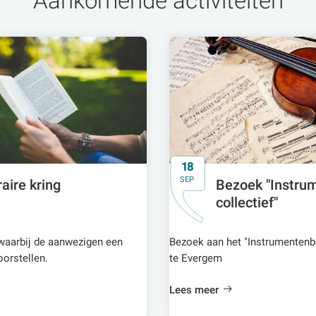
Aankomende activiteiten
18
SEP
raire kring
Bezoek "Instr
collectief"
, waarbij de aanwezigen een
Bezoek aan het "Instrumentenb
orstellen.
te Evergem
Lees meer